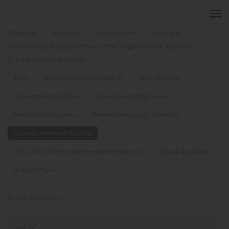
Главная
Каталог
Биохимия
Наборы
Иммунотурбидиметрия (специфические белки)
С-реактивный белок
Всё
Антистрептолизин О
Апо-белки
Гликогемоглобин
Иммуноглобулины
Микроальбумин
Ревматоидный фактор
С-реактивный белок
С3 и С4 компоненты комплемента
Трансферрин
Ферритин
Всего позиций:
3
Кат. №