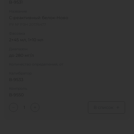
B-9531
Название
С-реактивный белок-Ново
РУ № РЗН 2017/6477
Фасовка
2×45 мл, 1×10 мл
Диапазон
до 280 мг/л
Количество определений, от
Калибратор
В-9533
Контроль
В-9550
В список