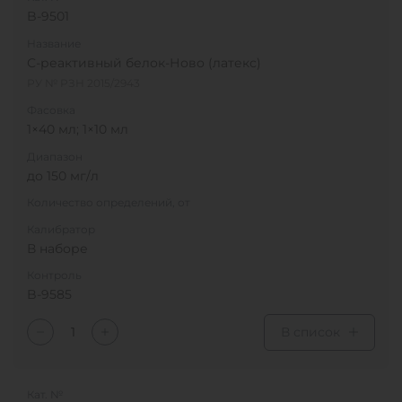
B-9501
Название
С-реактивный белок-Ново (латекс)
РУ № РЗН 2015/2943
Фасовка
1×40 мл; 1×10 мл
Диапазон
до 150 мг/л
Количество определений, от
Калибратор
В наборе
Контроль
B-9585
В список
Кат. №