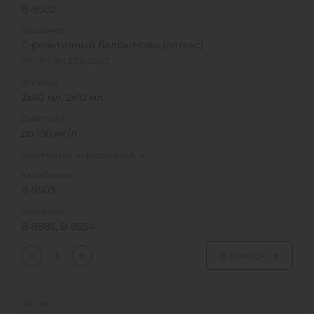
B-9502
Название
С-реактивный белок-Ново (латекс)
РУ № РЗН 2015/2943
Фасовка
2х40 мл, 2х10 мл
Диапазон
до 150 мг/л
Количество определений, от
Калибратор
В-9503
Контроль
В-9585, В-9554
В список
Кат. №