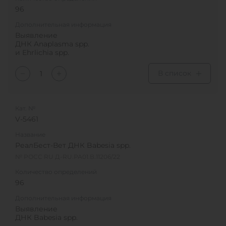
96
Дополнительная информация
Выявление
ДНК Anaplasma spp.
и Ehrlichia spp.
В список
Кат. №
V-5461
Название
РеалБест-Вет ДНК Babesia spp.
№ РОСС RU Д-RU.РА01.В.11206/22
Количество определений
96
Дополнительная информация
Выявление
ДНК Babesia spp.