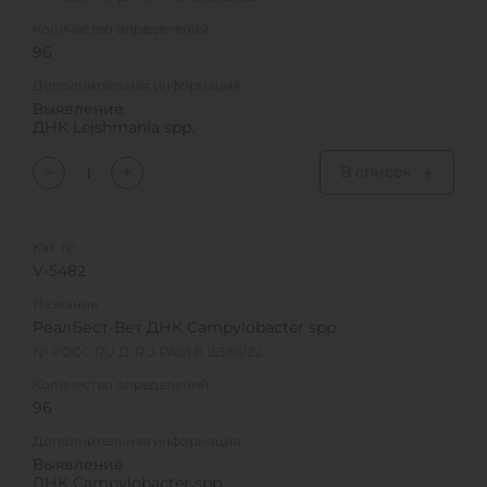
Количество определений
96
Дополнительная информация
Выявление
ДНК Leishmania spp.
В список
Кат. №
V-5482
Название
РеалБест-Вет ДНК Campylobacter spp.
№ РОСС RU Д-RU.РА01.В.15586/22
Количество определений
96
Дополнительная информация
Выявление
ДНК Campylobacter spp.