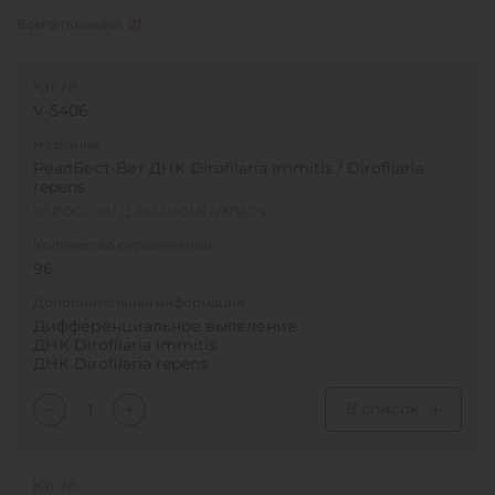
Всего позиций:
21
Кат. №
V-5406
Название
РеалБест-Вет ДНК Dirofilaria immitis / Dirofilaria
repens
№ РОСС RU Д-RU.РА01.В.49716/24
Количество определений
96
Дополнительная информация
Дифференциальное выявление
ДНК Dirofilaria immitis
ДНК Dirofilaria repens
В список
Кат. №