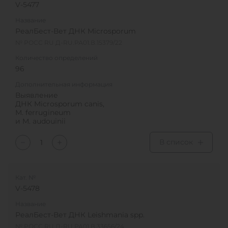
V-5477
Название
РеалБест-Вет ДНК Microsporum
№ РОСС RU Д-RU.РА01.В.15379/22
Количество определений
96
Дополнительная информация
Выявление
ДНК Microsporum canis,
M. ferrugineum
и M. audouinii
В список
Кат. №
V-5478
Название
РеалБест-Вет ДНК Leishmania spp.
№ РОСС RU Д-RU.РА01.В.33656/24