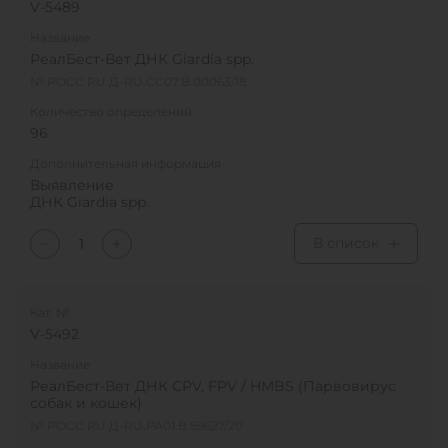
V-5489
Название
РеалБест-Вет ДНК Giardia spp.
№ РОСС RU Д-RU.CC07.B.00063/18
Количество определений
96
Дополнительная информация
Выявление
ДНК Giardia spp.
В список
Кат. №
V-5492
Название
РеалБест-Вет ДНК CPV, FPV / HMBS (Парвовирус
собак и кошек)
№ РОСС RU Д-RU.РА01.В.59627/20