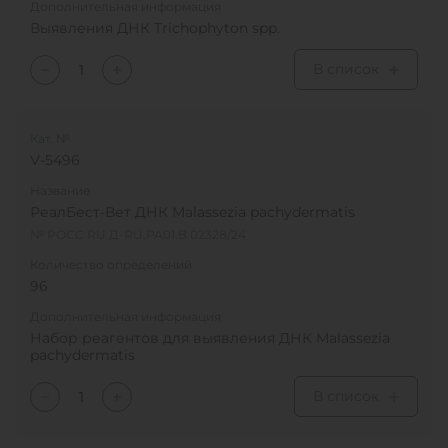
Дополнительная информация
Выявления ДНК Trichophyton spp.
В список
Кат. №
V-5496
Название
РеалБест-Вет ДНК Malassezia pachydermatis
№ РОСС RU Д-RU.РА01.В.02328/24
Количество определений
96
Дополнительная информация
Набор реагентов для выявления ДНК Malassezia
pachydermatis
В список