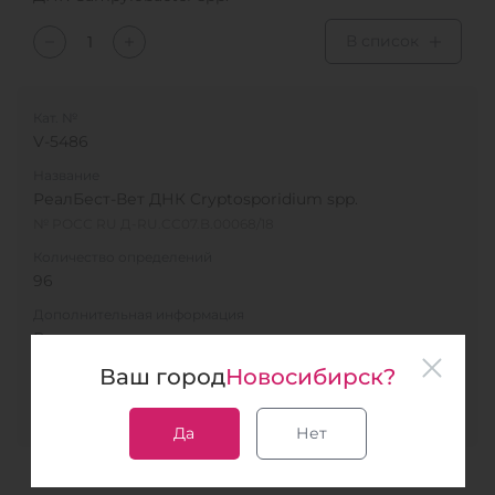
В список
Кат. №
V-5486
Название
РеалБест-Вет ДНК Cryptosporidium spp.
№ РОСС RU Д-RU.CC07.B.00068/18
Количество определений
96
Дополнительная информация
Выявление
ДНК Cryptosporidium spp.
Ваш город
Новосибирск?
В список
Да
Нет
Кат. №