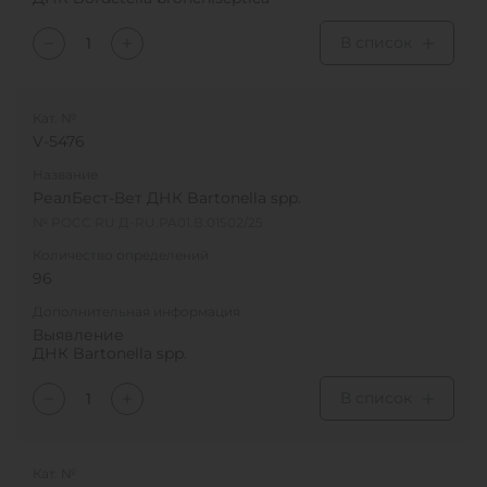
В список
Кат. №
V-5476
Название
РеалБест-Вет ДНК Bartonella spp.
№ РОСС RU Д-RU.РА01.В.01502/25
Количество определений
96
Дополнительная информация
Выявление
ДНК Bartonella spp.
В список
Кат. №