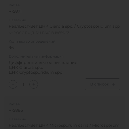
Кат. №
V-5871
Название
РеалБест-Вет ДНК Giardia spp. / Cryptosporidium spp
№ РОСС RU Д-RU.PA01.B.18659/23
Количество определений
96
Дополнительная информация
Дифференциальное выявление
ДНК Giardia spp.
ДНК Cryptosporidium spp
В список
Кат. №
V-5886
Название
РеалБест-Вет ДНК Microsporum canis / Microsporum