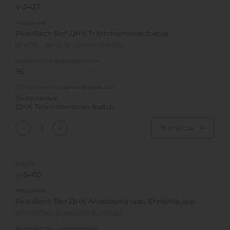
V-5427
Название
РеалБест-Вет ДНК Tritrichomonas foetus
№ РОСС RU Д-RU.РА01.В.01456/25
Количество определений
96
Дополнительная информация
Выявление
ДНК Tritrichomonas foetus
В список
Кат. №
V-5460
Название
РеалБест-Вет ДНК Anaplasma spp., Ehrlichia spp.
№ РОСС RU Д-RU.РА01.В.11205/22
Количество определений