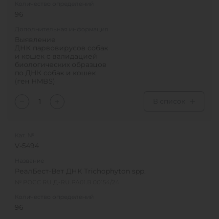
Количество определений
96
Дополнительная информация
Выявление
ДНК парвовирусов собак
и кошек с валидацией
биологических образцов
по ДНК собак и кошек
(ген HMBS)
В список
Кат. №
V-5494
Название
РеалБест-Вет ДНК Trichophyton spp.
№ РОСС RU Д-RU.РА01.В.00154/24
Количество определений
96