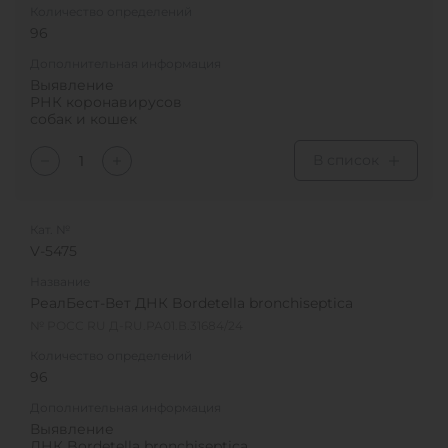
Количество определений
96
Дополнительная информация
Выявление
РНК коронавирусов
собак и кошек
В список
Кат. №
V-5475
Название
РеалБест-Вет ДНК Bordetella bronchiseptica
№ РОСС RU Д-RU.РА01.В.31684/24
Количество определений
96
Дополнительная информация
Выявление
ДНК Bordetella bronchiseptica