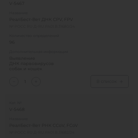
V-5467
Название
РеалБест-Вет ДНК CPV, FPV
№ РОСС RU Д-RU.РА01.В.31680/24
Количество определений
96
Дополнительная информация
Выявление
ДНК парвовирусов
собак и кошек
В список
Кат. №
V-5468
Название
РеалБест-Вет РНК ССоV, FCoV
№ РОСС RU Д-RU.РА01.В.31682/24