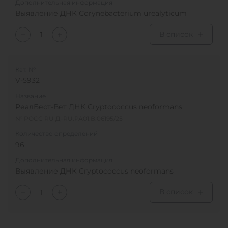
Дополнительная информация
Выявление ДНК Сorynebacterium urealyticum
В список
Кат. №
V-5932
Название
РеалБест-Вет ДНК Cryptococcus neoformans
№ РОСС RU Д-RU.РА01.В.06195/25
Количество определений
96
Дополнительная информация
Выявление ДНК Cryptococcus neoformans
В список