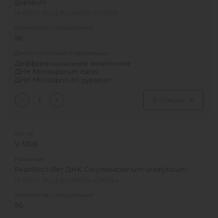
gypseum
№ РОСС RU Д-RU.РА01.В.37497/23
Количество определений
96
Дополнительная информация
Дифференциальное выявление
ДНК Microsporum canis
ДНК Microsporum gypseum
В список
Кат. №
V-5926
Название
РеалБест-Вет ДНК Сorynebacterium urealyticum
№ РОСС RU Д-RU.РА01.В.42997/24
Количество определений
96