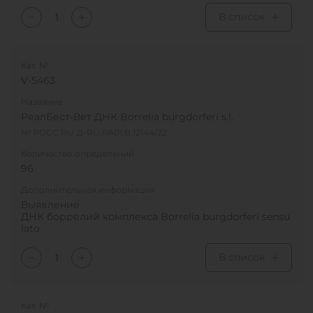
В список
Кат. №
V-5463
Название
РеалБест-Вет ДНК Borrelia burgdorferi s.l.
№ РОСС RU Д-RU.РА01.В.12144/22
Количество определений
96
Дополнительная информация
Выявление
ДНК боррелий комплекса Borrelia burgdorferi sensu
lato
В список
Кат. №