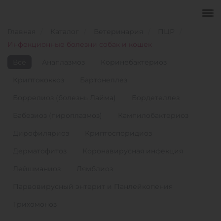
Главная
Каталог
Ветеринария
ПЦР
Инфекционные болезни собак и кошек
Всё
Анаплазмоз
Коринебактериоз
Криптококкоз
Бартонеллез
Боррелиоз (болезнь Лайма)
Бордетеллез
Бабезиоз (пироплазмоз)
Кампилобактериоз
Дирофиляриоз
Криптоспоридиоз
Дерматофитоз
Коронавирусная инфекция
Лейшманиоз
Лямблиоз
Парвовирусный энтерит и Панлейкопения
Трихомоноз