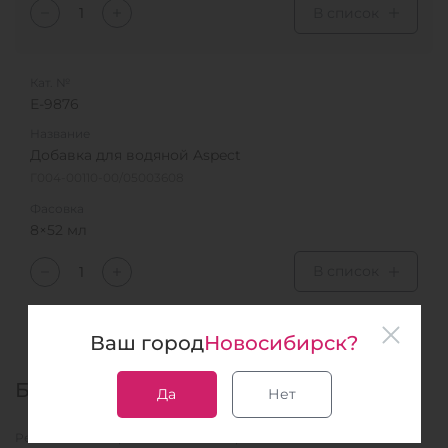
В список
Кат. №
Е-9876
Название
Добавка для водяной Aspect
Г004-00110-00/05003608
Фасовка
8×52 мл
В список
Ваш город
Новосибирск?
База знаний
Да
Нет
Рекламные материалы
Вебинары