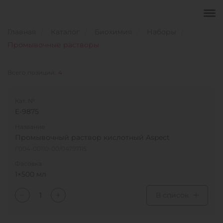
Главная
Каталог
Биохимия
Наборы
Промывочные растворы
Всего позиций:
4
Кат. №
E-9875
Название
Промывочный раствор кислотный Aspect
Г004-00110-00/04797115
Фасовка
1×500 мл
В список