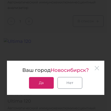
Автоматический иммунохемилюминесцентный
анализатор
В список
Ваш город
Новосибирск?
Да
Нет
Кат. № Е-9327
Ultima 120
Автоматический иммунохемилюминесцентный