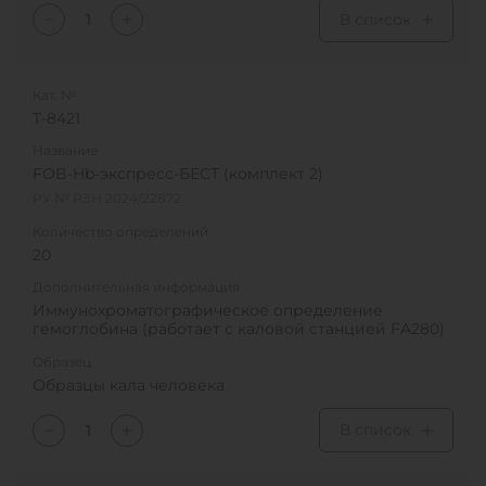
В список
Кат. №
T-8421
Название
FOB-Hb-экспресс-БЕСТ (комплект 2)
РУ № РЗН 2024/22872
Количество определений
20
Дополнительная информация
Иммунохроматографическое определение
гемоглобина (работает с каловой станцией FA280)
Образец
Образцы кала человека
В список