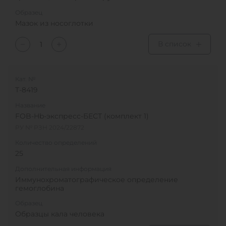
Образец
Мазок из носоглотки
В список
Кат. №
T-8419
Название
FOB-Hb-экспресс-БЕСТ (комплект 1)
РУ № РЗН 2024/22872
Количество определений
25
Дополнительная информация
Иммунохроматографическое определение
гемоглобина
Образец
Образцы кала человека