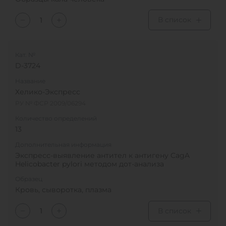
В список
Кат. №
D-3724
Название
Хелико-Экспресс
РУ № ФСР 2009/06294
Количество определений
13
Дополнительная информация
Экспресс-выявление антител к антигену CagA
Helicobacter pylori методом дот-анализа
Образец
Кровь, сыворотка, плазма
В список