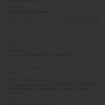
Образец
Образцы кала человека
В список
Кат. №
D-3723
Название
H. pylori АГ-экспресс-БЕСТ (комплект 2)
Г004-00110-00/05496732
Количество определений
20
Дополнительная информация
Иммунохроматографическое выявление антигена
Helicobacter pylori (работает с каловой станцией
FA280)
Образец
Образцы кала человека