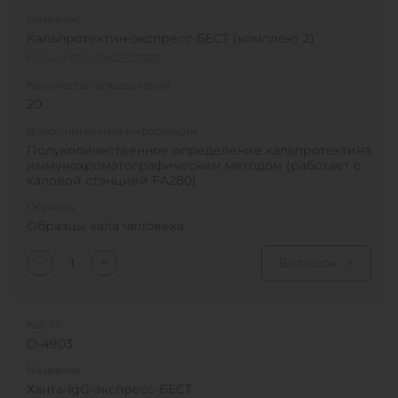
Название
Кальпротектин-экспресс-БЕСТ (комплект 2)
Г004-00110-00/02827529
Количество определений
20
Дополнительная информация
Полуколичественное определение кальпротектина
иммунохроматографическим методом (работает с
каловой станцией FA280)
Образец
Образцы кала человека
В список
Кат. №
D-4903
Название
Ханта-IgG-экспресс-БЕСТ