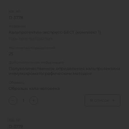
Кат. №
D-3778
Название
Кальпротектин-экспресс-БЕСТ (комплект 1)
Г004-00110-00/02827529
Количество определений
25
Дополнительная информация
Полуколичественное определения кальпротектина
иммунохроматографическим методом
Образец
Образцы кала человека
В список
Кат. №
D-3779