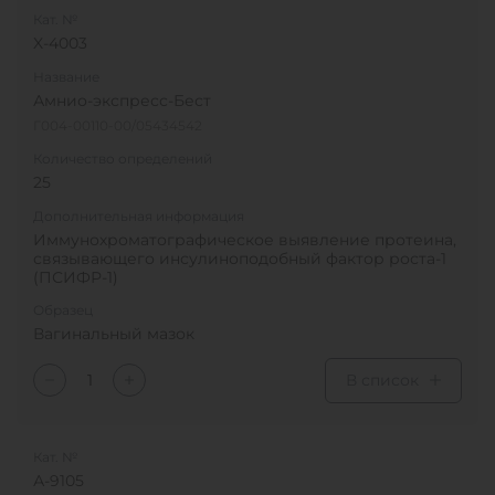
Кат. №
X-4003
Название
Амнио-экспресс-Бест
Г004-00110-00/05434542
Количество определений
25
Дополнительная информация
Иммунохроматографическое выявление протеина,
связывающего инсулиноподобный фактор роста-1
(ПСИФР-1)
Образец
Вагинальный мазок
В список
Кат. №
А-9105