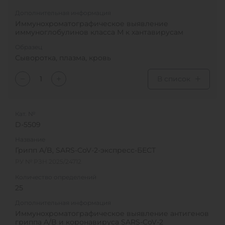
Дополнительная информация
Иммунохроматографическое выявление
иммуноглобулинов класса М к хантавирусам
Образец
Сыворотка, плазма, кровь
В список
Кат. №
D-5509
Название
Грипп A/B, SARS-CoV-2-экспресс-БЕСТ
РУ № РЗН 2025/24712
Количество определений
25
Дополнительная информация
Иммунохроматографическое выявление антигенов
гриппа A/B и коронавируса SARS-CoV-2