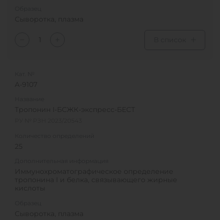
Образец
Сыворотка, плазма
В список
Кат. №
A-9107
Название
Тропонин I-БСЖК-экспресс-БЕСТ
РУ № РЗН 2023/20543
Количество определений
25
Дополнительная информация
Иммунохроматографическое определение
тропонина I и белка, связывающего жирные
кислоты
Образец
Сыворотка, плазма