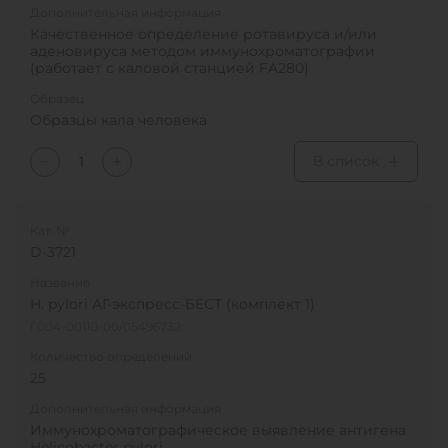
Дополнительная информация
Качественное определение ротавируса и/или
аденовируса методом иммунохроматографии
(работает с каловой станцией FA280)
Образец
Образцы кала человека
В список
Кат. №
D-3721
Название
H. pylori АГ-экспресс-БЕСТ (комплект 1)
Г004-00110-00/05496732
Количество определений
25
Дополнительная информация
Иммунохроматографическое выявление антигена
Helicobacter pylori