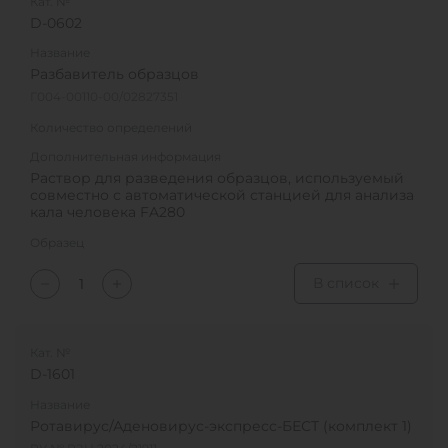
Кат. №
D-0602
Название
Разбавитель образцов
Г004-00110-00/02827351
Количество определений
Дополнительная информация
Раствор для разведения образцов, используемый
совместно с автоматической станцией для анализа
кала человека FA280
Образец
В список
Кат. №
D-1601
Название
Ротавирус/Аденовирус-экспресс-БЕСТ (комплект 1)