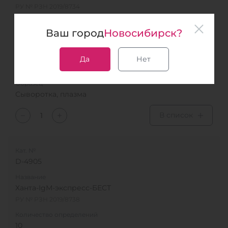
РУ № РЗН 2019/8734
Количество определений
Ваш город
Новосибирск?
10
Дополнительная информация
Иммунохроматографическое выявление
Да
Нет
иммуноглобулинов класса G к хантавирусам
Образец
Сыворотка, плазма
В список
Кат. №
D-4905
Название
Ханта-IgМ-экспресс-БЕСТ
РУ № РЗН 2019/8738
Количество определений
10