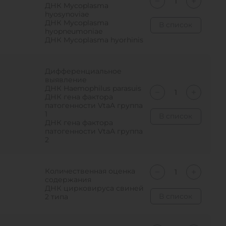
ДНК Mycoplasma
hyosynoviae
ДНК Mycoplasma
В список
hyopneumoniae
ДНК Mycoplasma hyorhinis
Дифференциальное
выявление
ДНК Haemophilus parasuis
ДНК гена фактора
патогенности VtaA группа
1
В список
ДНК гена фактора
патогенности VtaA группа
2
Количественная оценка
содержания
ДНК цирковируса свиней
В список
2 типа