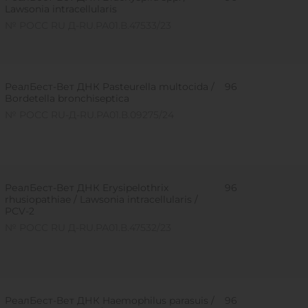
Lawsonia intracellularis
№ РОСС RU Д-RU.РА01.В.47533/23
РеалБест-Вет ДНК Pasteurella multocida /
96
Bordetella bronchiseptica
№ РОСС RU-Д-RU.РА01.В.09275/24
РеалБест-Вет ДНК Erysipelothrix
96
rhusiopathiae / Lawsonia intracellularis /
PCV-2
№ РОСС RU Д-RU.РА01.В.47532/23
РеалБест-Вет ДНК Haemophilus parasuis /
96