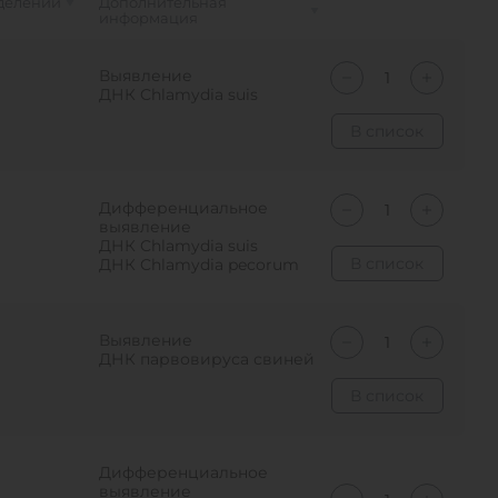
делений
Дополнительная
информация
Выявление
ДНК Chlamydia suis
В список
Дифференциальное
выявление
ДНК Chlamydia suis
В список
ДНК Chlamydia pecorum
Выявление
ДНК парвовируса свиней
В список
Дифференциальное
выявление