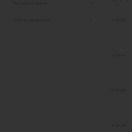
Кат. №
Ветеринария
Оборудование
V-5439
V-5444
V-5445
V-5446