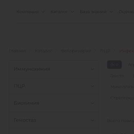
Компания
Каталог
База знаний
Оценка
Главная
Каталог
Ветеринария
ПЦР
Инфек
Всё
Ат
Иммунохимия
Грипп
ПЦР
Микоплаз
Стрептоко
Биохимия
Гемостаз
Всего пози