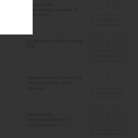
Выявление
РНК вируса гриппа А
субтип H1
В список
Выявление РНК вируса
ТГС
В список
Выявление РНК вируса
классической чумы
свиней
В список
Выявление
ДНК Erysipelothrix
rhusiopathiae
В список