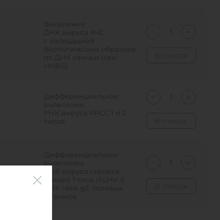
Выявление
ДНК вируса АЧС
с валидацией
биологических образцов
В список
по ДНК свиньи (ген
HMBS)
Дифференциальное
выявление
РНК вируса РРСС 1 и 2
В список
типов
Дифференциальное
выявление
ДНК вируса герпеса
свиней 1 типа (SuHV-1)
В список
ДНК гена gE полевых
штаммов