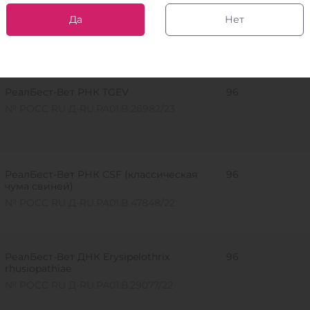
РеалБест-Вет РНК грипп А H1
96
Да
Нет
№ РОСС RU Д-RU.РА01.В.27798/22
РеалБест-Вет РНК TGEV
96
№ РОСС RU Д-RU.PA01.B.26982/23
РеалБест-Вет РНК CSF (классическая
96
чума свиней)
№ РОСС RU Д-RU.PA01.B.47848/22
РеалБест-Вет ДНК Erysipelothrix
96
rhusiopathiae
№ РОСС RU Д-RU.РА01.В.29077/22