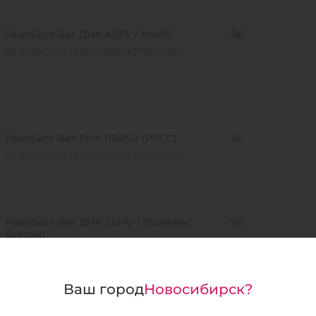
РеалБест-Вет ДНК ASFV / HMBS
96
№ РОСС RU Д-RU.РА01.В.27664/22
РеалБест-Вет РНК PRRSV (РРСС)
96
№ РОСС RU Д-RU.PA01.B.28224/22
РеалБест-Вет ДНК SuHV-1 (болезнь
96
Ауески)
№ РОСС RU Д-RU.РА01.В.28073/22
Ваш город
Новосибирск?