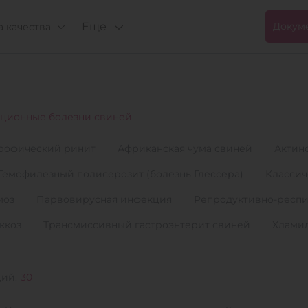
Еще
Докум
 качества
ционные болезни свиней
рофический ринит
Африканская чума свиней
Актин
Гемофилезный полисерозит (болезнь Глессера)
Классич
моз
Парвовирусная инфекция
Репродуктивно-респ
ккоз
Трансмиссивный гастроэнтерит свиней
Хлами
ций:
30