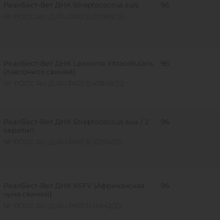
РеалБест-Вет ДНК Streptococcus suis
96
№ РОСС RU Д-RU.РА01.В.07089/26
РеалБест-Вет ДНК Lawsonia intracellularis
96
(лавсониоз свиней)
№ РОСС RU Д-RU.РА01.В.47848/22
РеалБест-Вет ДНК Streptococcus suis / 2
96
серотип
№ РОСС RU Д-RU.РА01.В.10264/22
РеалБест-Вет ДНК ASFV (Африканская
96
чума свиней)
№ РОСС RU Д-RU.РА01.В.14842/22