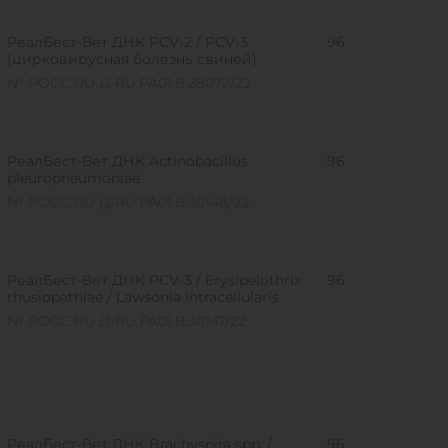
РеалБест-Вет ДНК PCV-2 / PCV-3
96
(цирковирусная болезнь свиней)
№ РОСС RU Д-RU.РА01.В.28072/22
РеалБест-Вет ДНК Actinobacillus
96
pleuropneumoniae
№ РОСС RU Д-RU.РА01.В.30148/22
РеалБест-Вет ДНК PCV-3 / Erysipelothrix
96
rhusiopathiae / Lawsonia intracellularis
№ РОСС RU Д-RU.РА01.В.30147/22
РеалБест-Вет ДНК Brachyspira spp. /
96