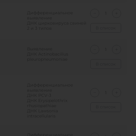
Дифференциальное
выявление
ДНК цирковируса свиней
В список
2 и 3 типов
Выявление
ДНК Actinobacillus
pleuropneumoniae
В список
Дифференциальное
выявление
ДНК PCV-3
ДНК Erysipelothrix
rhusiopathiae
В список
ДНК Lawsonia
intracellularis
Дифференциальное