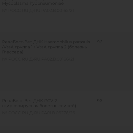
Mycoplasma hyopneumoniae
№ РОСС RU Д-RU.РА02.В.00165/21
РеалБест-Вет ДНК Haemophilus parasuis
96
/VtaA группа 1 / VtaA группа 2 (болезнь
Глессера)
№ РОСС RU Д-RU.РА02.В.00166/21
РеалБест-Вет ДНК PCV-2
96
(цирковирусная болезнь свиней)
№ РОСС RU Д-RU.РА01.В.06276/26