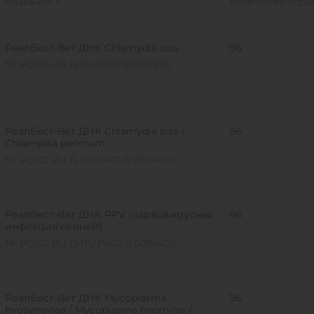
Название
Количество опре
РеалБест-Вет ДНК Chlamydia suis
96
№ РОСС RU Д-RU.РА01.В.03211/26
РеалБест-Вет ДНК Chlamydia suis /
96
Chlamydia pecorum
№ РОСС RU Д-RU.РА01.В.99946/21
РеалБест-Вет ДНК PPV (парвовирусная
96
инфекция свиней)
№ РОСС RU Д-RU.РА02.В.00164/21
РеалБест-Вет ДНК Mycoplasma
96
hyosynoviae / Mycoplasma hyorhinis /