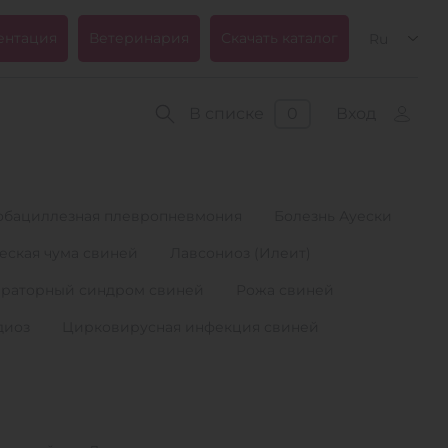
ентация
Ветеринария
Скачать каталог
Ru
В списке
0
Вход
обациллезная плевропневмония
Болезнь Ауески
еская чума свиней
Лавсониоз (Илеит)
ираторный синдром свиней
Рожа свиней
диоз
Цирковирусная инфекция свиней