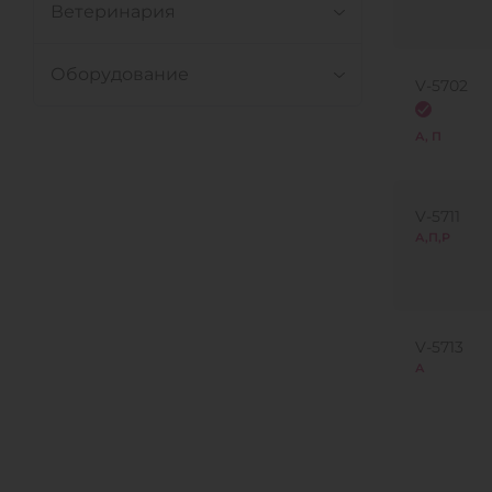
Ветеринария
Оборудование
V-5702
А, П
V-5711
А,П,Р
V-5713
А