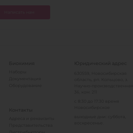
Написать нам
Биохимия
Юридический адрес
Наборы
630559, Новосибирская
Документация
область, рп. Кольцово, з.
Оборудование
Научно-производственная,
36, ком. 211
с 8:30 до 17:30 время
Новосибирское
Контакты
выходные дни: суббота,
Адреса и реквизиты
воскресенье.
Представительства
Дистрибьюторы