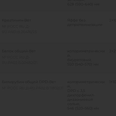
628 (590–640) нм
Креатинин-Вет
Яффе без
2×1
депротеинизации
№ РОСС RU Д-
RU.PA01.B.26416/23
Белок общий-Вет
колориметрически
2×2
й,
№ РОСС RU Д-
биуретовый,
RU.РА02.В.00482/21
550 (540–570) нм
Билирубин общий DPD-Вет
колориметрически
1×1
й,
№ РОСС RU Д-RU.РА02.В.11802/21
DPD с 3,5
дихлорфенил-
диазониевой
солью,
546 (520–560) нм