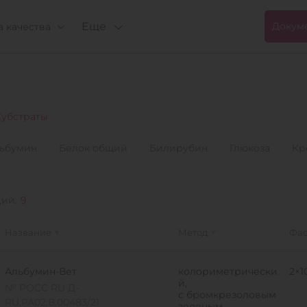
Еще
Докум
 качества
Субстраты
ьбумин
Белок общий
Билирубин
Глюкоза
Кр
ций:
9
Название
Метод
Фас
Альбумин-Вет
колориметрически
2×1
й,
№ РОСС RU Д-
с бромкрезоловым
RU.РА02.В.00483/21
зеленым,