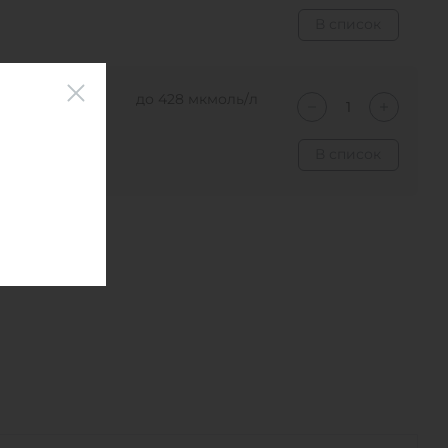
В список
00 мл, 1×5,5 мл
до 428 мкмоль/л
В список