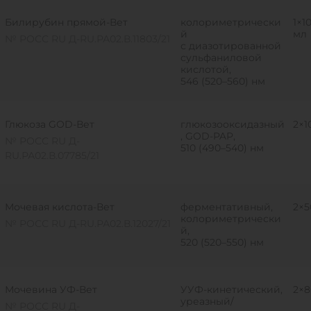
Билирубин прямой-Вет
колориметрически
1×1
й
мл
№ РОСС RU Д-RU.РА02.В.11803/21
с диазотированной
сульфаниловой
кислотой,
546 (520–560) нм
Глюкоза GOD-Вет
глюкозооксидазный
2×1
, GOD-PAP,
№ РОСС RU Д-
510 (490–540) нм
RU.РА02.В.07785/21
Мочевая кислота-Вет
ферментативный,
2×5
колориметрически
№ РОСС RU Д-RU.РА02.В.12027/21
й,
520 (520–550) нм
Мочевина УФ-Вет
УУФ-кинетический,
2×8
уреазный/
№ РОСС RU Д-