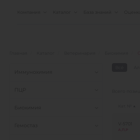
Компания
Каталог
База знаний
Оценка
Главная
Каталог
Ветеринария
Биохимия
Всё
Ал
Иммунохимия
ПЦР
Всего пози
Кат. №
Биохимия
V-5701
Гемостаз
А,П,Р