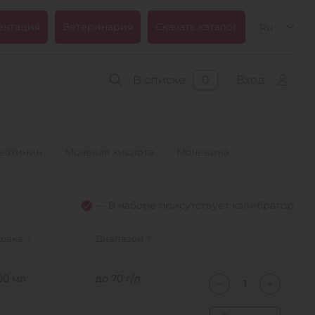
ентация
Ветеринария
Скачать каталог
Ru
В списке
0
Вход
еатинин
Мочевая кислота
Мочевина
— В наборе присутствует калибратор
овка
Диапазон
00 мл
до 70 г/л