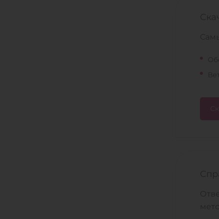
Ска
Самы
Об
Ве
Ск
Спр
Отве
мето