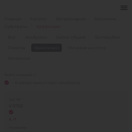
Главная
Каталог
Ветеринария
Биохимия
Субстраты
Креатинин
Всё
Альбумин
Белок общий
Билирубин
Глюкоза
Креатинин
Мочевая кислота
Мочевина
Всего позиций:
1
— В наборе присутствует калибратор
Кат. №
V-5702
А, П
Название