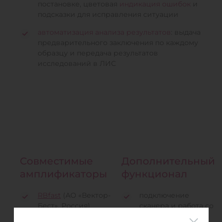
постановке, цветовая
индикация ошибок
и
подсказки для исправления ситуации
автоматизация анализа результатов
: выдача
предварительного заключения по каждому
образцу и передача результатов
исследований в ЛИС
Совместимые
Дополнительный
амплификаторы
функционал
RBfast
(АО «Вектор-
подключение
Бест», Россия)
сканера и работа со
штрих-