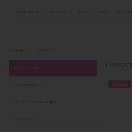
Компания
Каталог
База знаний
Оценка
Главная
Новости
Новос
Компания
ОБЩЕЕ
О компании
История компании
Новости