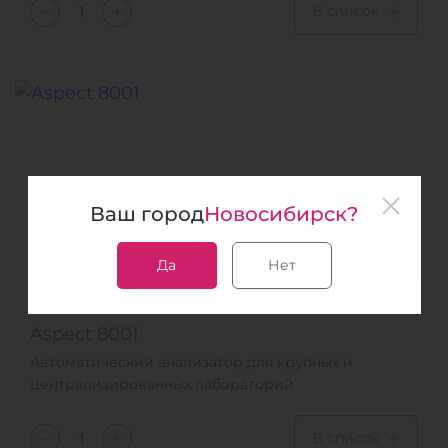
В список
Ваш город
Новосибирск?
Да
Нет
Кат. №
Aspect 8001
Автоматический анализатор для крупных и
централизированных лабораторий
В список