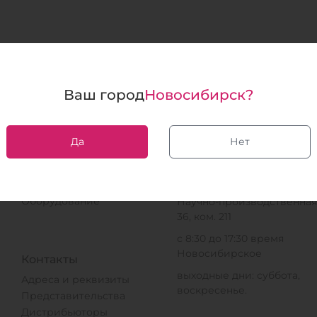
Ваш город
Новосибирск?
Да
Нет
Биохимия
Юридический адрес
Наборы
630559, Новосибирская
Документация
область, рп. Кольцово, з.
Оборудование
Научно-производственная,
36, ком. 211
с 8:30 до 17:30 время
Новосибирское
Контакты
выходные дни: суббота,
Адреса и реквизиты
воскресенье.
Представительства
Дистрибьюторы