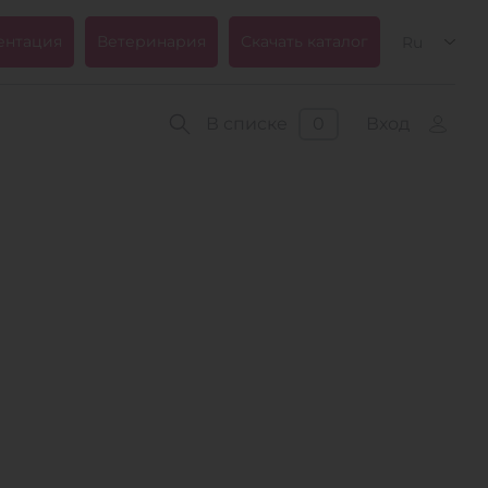
ентация
Ветеринария
Скачать каталог
Ru
В списке
0
Вход