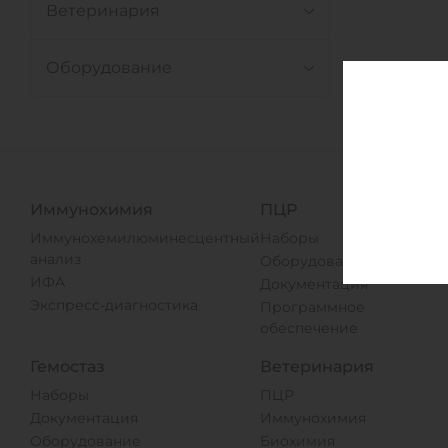
Ветеринария
Оборудование
Иммунохимия
ПЦР
Иммунохемилюминесцентный
Наборы
анализ
Оборудование
ИФА
Документация
Экспресс-диагностика
Программное
обеспечение
Гемостаз
Ветеринария
Наборы
ПЦР
Документация
Иммунохимия
Оборудование
Биохимия