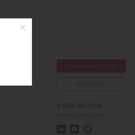
Скачать каталог 1.51 мб
Задать вопрос
 к.
8 (383) 252-51-68
vbmarket@vector-best.ru