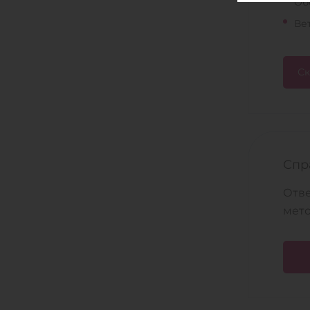
Об
Ве
Ск
Спр
Отве
мето