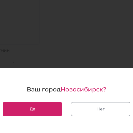
умин
 все
Ваш город
Новосибирск?
чайте полный каталог продукции 2026
Да
Нет
е полные данные в одном каталоге