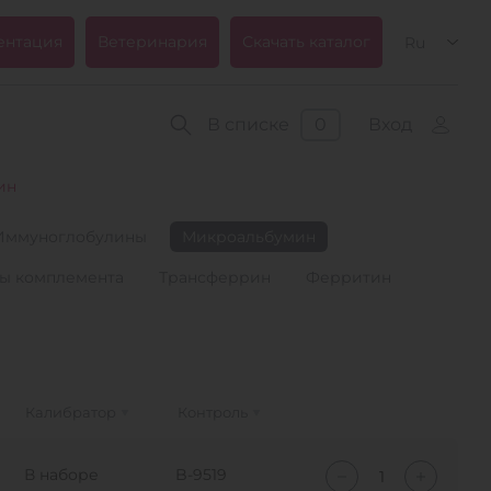
ентация
Ветеринария
Скачать каталог
Ru
В списке
0
Вход
ин
Иммуноглобулины
Микроальбумин
ты комплемента
Трансферрин
Ферритин
Калибратор
Контроль
В наборе
B-9519