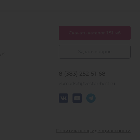
Скачать каталог 1.51 мб
Задать вопрос
 к.
8 (383) 252-51-68
vbmarket@vector-best.ru
у
Политика конфиденциальности