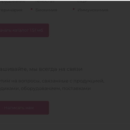
орудование
Гемостаз
ПЦР
теринария
Биохимия
Иммунохимия
ачать каталог 1.51 мб
ашивайте, мы всегда на связи
тим на вопросы, связанные с продукцией,
диками, оборудованием, поставками
Написать нам