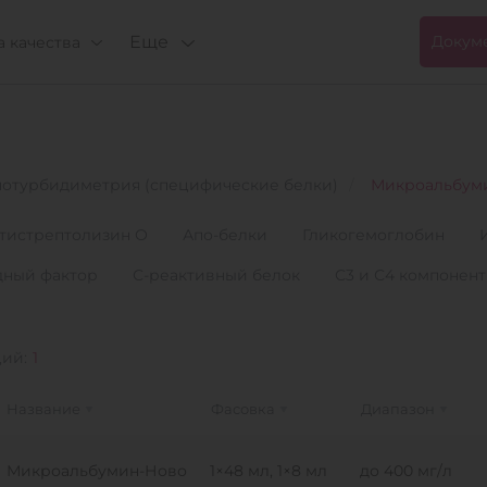
Еще
Докум
 качества
отурбидиметрия (специфические белки)
Микроальбум
тистрептолизин О
Апо-белки
Гликогемоглобин
дный фактор
С-реактивный белок
С3 и С4 компонен
ций:
1
Название
Фасовка
Диапазон
Микроальбумин-Ново
1×48 мл, 1×8 мл
до 400 мг/л