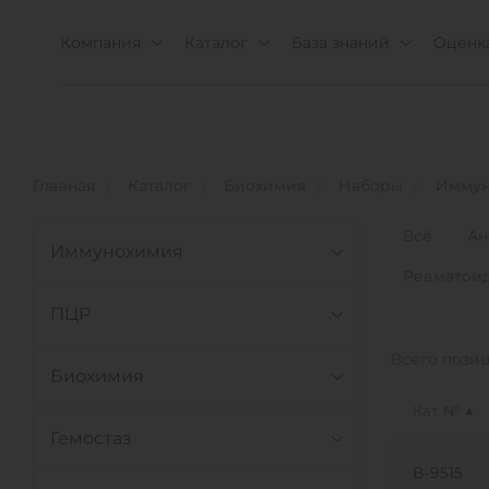
Компания
Каталог
База знаний
Оценка
Главная
Каталог
Биохимия
Наборы
Иммун
Всё
Ан
Иммунохимия
Ревматои
ПЦР
Всего пози
Биохимия
Кат. №
Гемостаз
B-9515