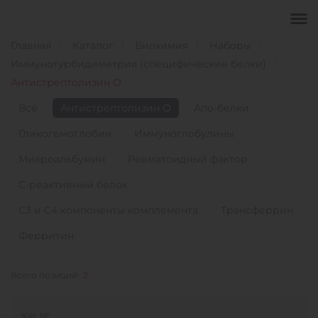
Главная
Каталог
Биохимия
Наборы
Иммунотурбидиметрия (специфические белки)
Антистрептолизин О
Всё
Антистрептолизин О
Апо-белки
Гликогемоглобин
Иммуноглобулины
Микроальбумин
Ревматоидный фактор
С-реактивный белок
С3 и С4 компоненты комплемента
Трансферрин
Ферритин
Всего позиций:
2
Кат. №