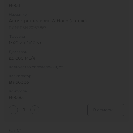
B-9511
Название
Антистрептолизин О-Ново (латекс)
РУ № РЗН 2016/3867
Фасовка
1×40 мл; 1×10 мл
Диапазон
до 800 МЕ/л
Количество определений, от
Калибратор
В наборе
Контроль
B-9585
В список
Кат. №