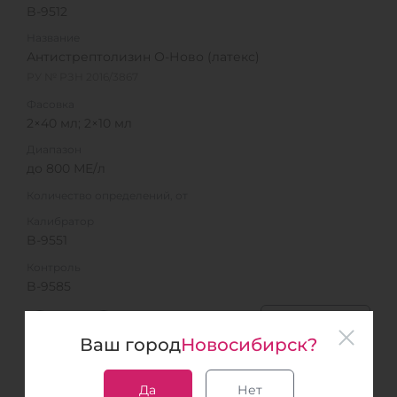
B-9512
Название
Антистрептолизин О-Ново (латекс)
РУ № РЗН 2016/3867
Фасовка
2×40 мл; 2×10 мл
Диапазон
до 800 МЕ/л
Количество определений, от
Калибратор
B-9551
Контроль
B-9585
В список
Ваш город
Новосибирск?
Да
Нет