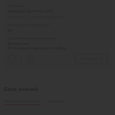
Название
РеалБест-Вет РНК CPiV
№ РОСС RU Д-RU.РА02.В.01289/25
Количество определений
96
Дополнительная информация
Выявление
РНК вируса парагриппа собак
В список
База знаний
Рекламные материалы
Вебинары