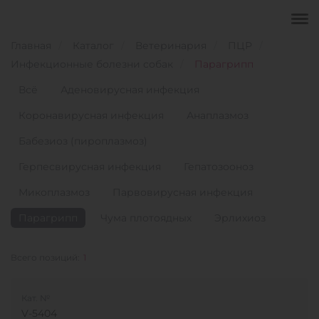
Главная
Каталог
Ветеринария
ПЦР
Инфекционные болезни собак
Парагрипп
Всё
Аденовирусная инфекция
Коронавирусная инфекция
Анаплазмоз
Бабезиоз (пироплазмоз)
Герпесвирусная инфекция
Гепатозооноз
Микоплазмоз
Парвовирусная инфекция
Парагрипп
Чума плотоядных
Эрлихиоз
Всего позиций:
1
Кат. №
V-5404