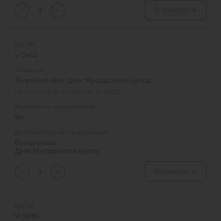
В список
Кат. №
V-5412
Название
РеалБест-Вет ДНК Mycoplasma cynos
№ РОСС RU Д-RU.РА01.В.18459/22
Количество определений
96
Дополнительная информация
Выявление
ДНК Mycoplasma cynos
В список
Кат. №
V-5935