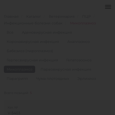
Главная
Каталог
Ветеринария
ПЦР
Инфекционные болезни собак
Микоплазмоз
Всё
Аденовирусная инфекция
Коронавирусная инфекция
Анаплазмоз
Бабезиоз (пироплазмоз)
Герпесвирусная инфекция
Гепатозооноз
Микоплазмоз
Парвовирусная инфекция
Парагрипп
Чума плотоядных
Эрлихиоз
Всего позиций:
5
Кат. №
V-5403