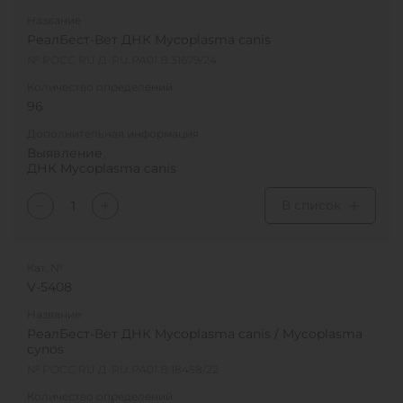
Название
РеалБест-Вет ДНК Mycoplasma canis
№ РОСС RU Д-RU.РА01.В.31679/24
Количество определений
96
Дополнительная информация
Выявление
ДНК Mycoplasma canis
В список
Кат. №
V-5408
Название
РеалБест-Вет ДНК Mycoplasma canis / Mycoplasma
cynos
№ РОСС RU Д-RU.РА01.В.18458/22
Количество определений