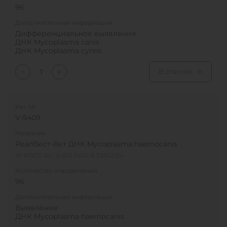
96
Дополнительная информация
Дифференциальное выявление
ДНК Mycoplasma canis
ДНК Mycoplasma cynos
В список
Кат. №
V-5409
Название
РеалБест-Вет ДНК Mycoplasma haemocanis
№ РОСС RU Д-RU.РА01.В.33652/24
Количество определений
96
Дополнительная информация
Выявление
ДНК Mycoplasma haemocanis