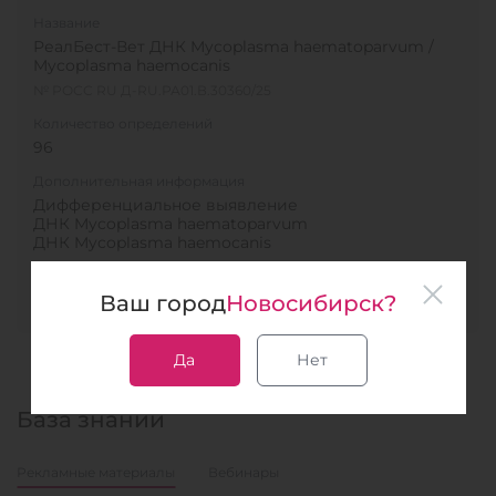
Название
РеалБест-Вет ДНК Mycoplasma haematoparvum /
Mycoplasma haemocanis
№ РОСС RU Д-RU.РА01.В.30360/25
Количество определений
96
Дополнительная информация
Дифференциальное выявление
ДНК Mycoplasma haematoparvum
ДНК Mycoplasma haemocanis
В список
Ваш город
Новосибирск?
Да
Нет
База знаний
Рекламные материалы
Вебинары