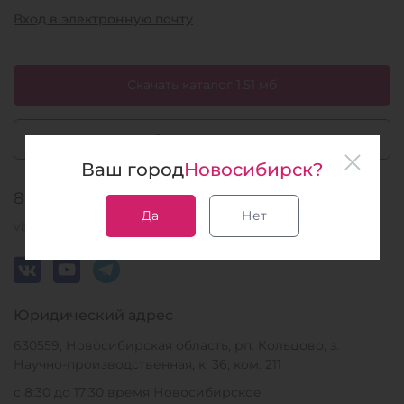
Вход в электронную почту
Скачать каталог 1.51 мб
Задать вопрос
Ваш город
Новосибирск?
8 (383) 252-51-68
Да
Нет
vbmarket@vector-best.ru
Юридический адрес
630559, Новосибирская область, рп. Кольцово, з.
Научно-производственная, к. 36, ком. 211
с 8:30 до 17:30 время Новосибирское