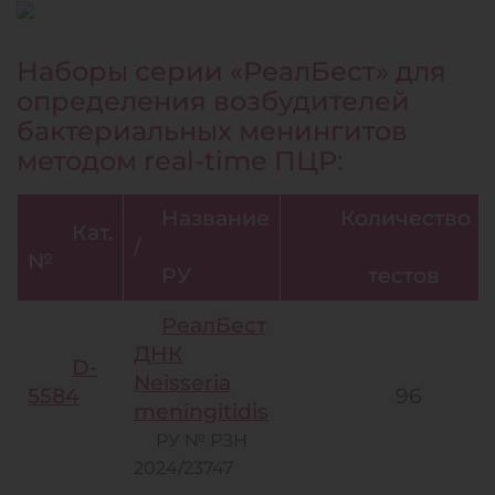
Наборы серии «РеалБест» для
определения возбудителей
бактериальных менингитов
методом real-time ПЦР:
Название
Количество
Кат.
/
№
РУ
тестов
РеалБест
ДНК
D-
Neisseria
5584
96
meningitidis
РУ № РЗН
2024/23747