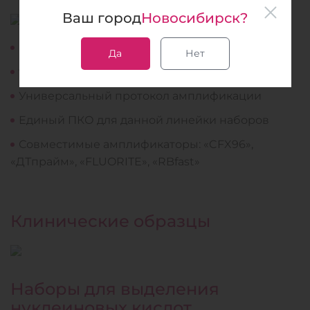
Ваш город
Новосибирск?
Готовая реакционная смесь для ПЦР
Да
Нет
96 исследований, включая контроли
Универсальный протокол амплификации
Единый ПКО для данной линейки наборов
Совместимые амплификаторы: «CFX96»,
«ДТпрайм», «FLUORITE», «RBfast»
Клинические образцы
Наборы для выделения
нуклеиновых кислот