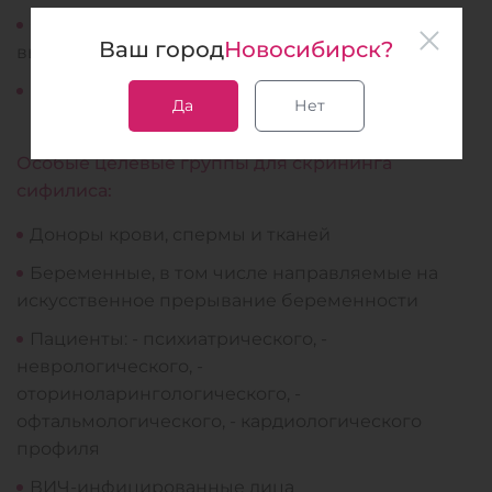
Обследование новорожденных с целью
Ваш город
Новосибирск?
выявления врожденного сифилиса
Контроль успешности терапии
Да
Нет
Особые целевые группы для скрининга
сифилиса:
Доноры крови, спермы и тканей
Беременные, в том числе направляемые на
искусственное прерывание беременности
Пациенты: - психиатрического, -
неврологического, -
оториноларингологического, -
офтальмологического, - кардиологического
профиля
ВИЧ-инфицированные лица