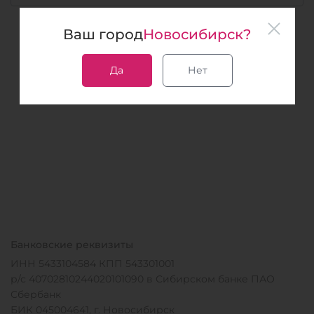
Ваш город
Новосибирск?
Да
Нет
Банковские реквизиты
ИНН 5433104584 КПП 543301001
р/с 40702810244020101090 в Сибирском банке ПАО
Сбербанк
БИК 045004641, г. Новосибирск