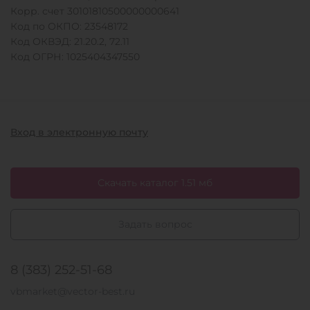
Корр. счет 30101810500000000641
Код по ОКПО: 23548172
Код ОКВЭД: 21.20.2, 72.11
Код ОГРН: 1025404347550
Вход в электронную почту
Скачать каталог 1.51 мб
Задать вопрос
8 (383) 252-51-68
vbmarket@vector-best.ru